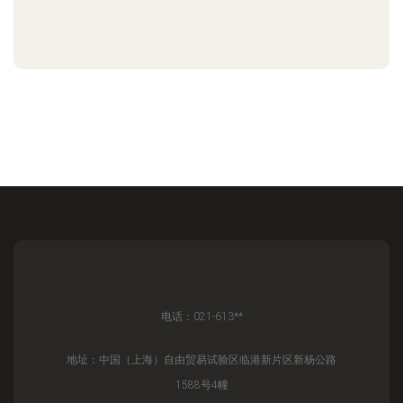
电话：021-613**
地址：中国（上海）自由贸易试验区临港新片区新杨公路
1588号4幢