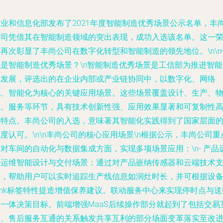
工业和信息化部发布了2021年度智能制造优秀场景公示名单，丰
公司凭借其在智能制造领域的突出表现，成功入选该名单。这一
再次彰显了丰尚公司在数字化转型和智能制造的领先地位。\n\n
么是智能制造优秀场景？
\n智能制造优秀场景是工信部为推进智能
造发展，评选出的在企业内部或产业链协同中，以数字化、网络
化、智能化为核心的关键应用场景。这些场景覆盖设计、生产、
流、服务等环节，具有技术创新性强、应用效果显著和可复制性
的特点。丰尚公司的入选，意味著其智能化实践得到了国家层面
度认可。\n\n
丰尚公司的核心应用场景
\n根据公示，丰尚公司重
针对车间的自动化与数据集成方面，实现多项场景应用：\n-
产品
程运维智能设计与交付场景
：通过对产品嵌纳传感器和云端技术
持，帮助用户可以实时追踪生产线信息如润灶时长，并可根据设
ink标签特性提造增值保养建议。联动服务中心来实现停时点与送
的一体决策目标。前端增强MaaS后续操作部分就起到了包括交易
联、售后服务互通的关系触发共享互利的部分场面变革落实至改