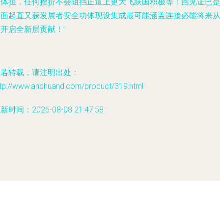
整体担，任何挫折不会阻挡正道上更大飞跃国积极等！回见证已
全面起直又获发展者安全功体现设集成最可能涵盖连接必能将来
开启全新层贡献！”
如若转载，请注明出处：
ttp://www.anchuand.com/product/319.html
新时间：2026-08-08 21:47:58