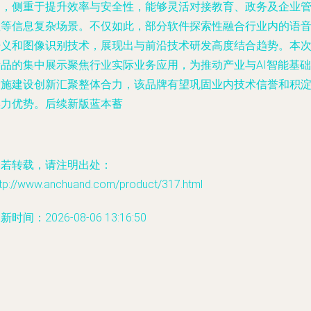
力，侧重于提升效率与安全性，能够灵活对接教育、政务及企业
理等信息复杂场景。不仅如此，部分软件探索性融合行业内的语
语义和图像识别技术，展现出与前沿技术研发高度结合趋势。本
新品的集中展示聚焦行业实际业务应用，为推动产业与AI智能基础
设施建设创新汇聚整体合力，该品牌有望巩固业内技术信誉和积
实力优势。后续新版蓝本蓄
如若转载，请注明出处：
ttp://www.anchuand.com/product/317.html
新时间：2026-08-06 13:16:50