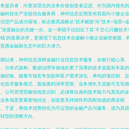
服务提供者，向更深层次的业务价值创造者迈进。作为国内领先
金融科技全产业链综合服务商，神州信息近期宣布其面向小微企
信贷产品成功落地，标志着其战略从“技术赋能”向“技术+场景+
融”深度融合的关键一步。这一举措不仅回应了其“不甘心只赚技术
苦钱”的发展诉求，更展现了信息技术在破解小微企业融资难题、
建普惠金融新生态中的巨大潜力。
长期以来，神州信息深耕金融行业信息技术服务，在银行核心系
统、分布式架构、数据治理等领域积累了深厚的技术底蕴和丰富
实施经验。随着市场竞争加剧和客户需求深化，单纯的项目制、
制化技术服务模式，面临着利润率受限、业务增长天花板可见等
战。公司管理层敏锐地意识到，必须将自身的技术能力与真实的
融业务场景更紧密地结合，创造更具持续性和高附加值的商业模
式。于是，将技术优势转化为可运营的金融产品与服务，成为其
略转型的清晰方向。