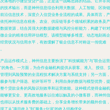
此次落地的小微企业贷产品，正是这一战略思路的结晶。它并非
单的技术输出，而是神州信息综合利用大数据、人工智能、区块
等前沿信息技术，深度介入信贷业务全流程的成果。具体而言，
品依托神州信息在税务、农业、供应链等多个领域积累的政务及
业数据资源，结合其强大的数据建模与风控分析能力，构建了针
小微企业的精准信用评估模型。该模型能够多维度、动态地刻画
业经营状况与信用水平，有效缓解了银企信息不对称这一传统难
题。
产品运作模式上，神州信息主要扮演了“科技赋能方”与“联合运营
方”的角色。一方面，为合作金融机构提供从获客、准入、授信、
后管理到风险预警的全流程技术解决方案与系统支持；另一方面
积极参与客户筛选、初评等环节，利用自身的数据与模型优势，
升整个贷款业务的风险识别效率和运营效能。这种模式使得金融
构能够更安全、更高效地服务以往难以触及的小微客群，而神州
息也得以从技术服务费的基础上，分享业务增长带来的额外价值
现了从“项目收入”到“服务+分润”的收入结构优化。