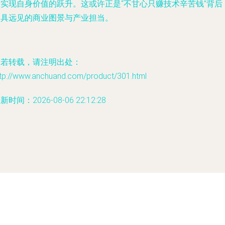
的实现自身价值的跃升。这或许正是“不甘心只赚技术辛苦钱”背后
更具远见的商业图景与产业担当。
如若转载，请注明出处：
ttp://www.anchuand.com/product/301.html
新时间：2026-08-06 22:12:28