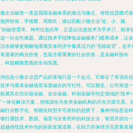
小微企业融资一直是我国金融体系的难点与痛点。传统信贷模式
赖抵押担保，手续繁、周期长，难以匹配小微企业“短、小、频、
急”的融资需求。神州信息此举，正是以信息技术为手术刀，精准
入这一社会性难题。通过技术手段降低金融服务门槛和成本，让
融活水能够更顺畅地灌溉实体经济中最具活力的“毛细血管”，这不
具有显著的商业价值，也蕴含着重要的社会价值，是金融科技向
善、科技赋能普惠的生动实践。
神州信息小微企业贷产品的落地只是一个起点。它验证了将顶尖
息技术与垂直金融场景深度融合的可行性。可以预见，公司将进
步拓展其在供应链金融、农业金融、科创金融等特定领域的“技术+
务”一体化解决方案，持续深化与各类金融机构的共生共荣关系。
金融行业数字化、智能化转型不可逆转的趋势下，像神州信息这
能够打通技术、数据、场景与业务闭环的科技企业，有望开辟出
条超越传统技术外包的崭新发展道路，在助力实体经济高质量发